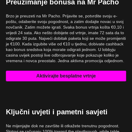
Preuzimanje bonusa na Mr Pacho
Brzo je preuzeti na Mr Pacho. Prijavite se, potvrdite svoju e-
poštu, odaberite svoju pogodnost, a zatim dodajte novac u svoj
novčanik. Zatim možete igrati. Svaka bonus vrtnja košta €0,10 i
vrijedi 24 sata. Ako nešto dobijete od vrtnje, imate 72 sata da to
odigrate 30 puta. Najveći dobitak paketa koji se može promijeniti
je €100. Kada izgubite više od €10 u tjednu, dobivate cashback
kao bonus sredstva koja morate odigrati jednom. U lobbyju
casina uvijek postoji live odbrojavanje koje pokazuje koliko je
vremena i novca preostalo. Jedna aktivna promocija odjednom.
Aktivirajte besplatne vrtnje
Ključni uvjeti i pametni savjeti
Ne mijenjajte dok ne završite ili otkažete trenutnu pogodnost.
Slotovi se računaju 100% toward the playthrough, while table