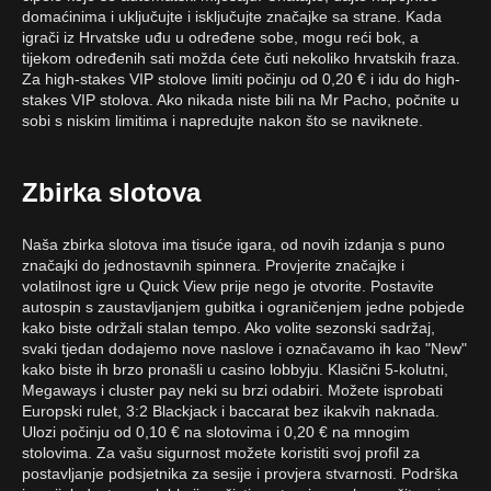
domaćinima i uključujte i isključujte značajke sa strane. Kada
igrači iz Hrvatske uđu u određene sobe, mogu reći bok, a
tijekom određenih sati možda ćete čuti nekoliko hrvatskih fraza.
Za high-stakes VIP stolove limiti počinju od 0,20 € i idu do high-
stakes VIP stolova. Ako nikada niste bili na Mr Pacho, počnite u
sobi s niskim limitima i napredujte nakon što se naviknete.
Zbirka slotova
Naša zbirka slotova ima tisuće igara, od novih izdanja s puno
značajki do jednostavnih spinnera. Provjerite značajke i
volatilnost igre u Quick View prije nego je otvorite. Postavite
autospin s zaustavljanjem gubitka i ograničenjem jedne pobjede
kako biste održali stalan tempo. Ako volite sezonski sadržaj,
svaki tjedan dodajemo nove naslove i označavamo ih kao "New"
kako biste ih brzo pronašli u casino lobbyju. Klasični 5-kolutni,
Megaways i cluster pay neki su brzi odabiri. Možete isprobati
Europski rulet, 3:2 Blackjack i baccarat bez ikakvih naknada.
Ulozi počinju od 0,10 € na slotovima i 0,20 € na mnogim
stolovima. Za vašu sigurnost možete koristiti svoj profil za
postavljanje podsjetnika za sesije i provjera stvarnosti. Podrška