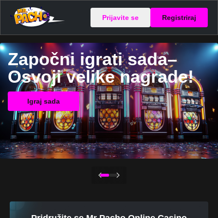
Prijavite se
Registriraj
Započni igrati sada–
Osvoji velike nagrade!
Igraj sada
Pridružite se Mr Pacho Online Casino