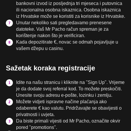
bankovni izvod iz posljednja tri mjeseca i putovnica
ili nacionalna osobna iskaznica. Osobna iskaznica
iz Hrvatske može se koristiti za korisnike iz Hrvatske.
Unutar nekoliko sati pregledavamo prenesene
datoteke. Vaš Mr Pacho račun spreman je za
korištenje nakon što je verificiran.
Kada depozitirate €, novac se odmah pojavljuje u
vašem džepu u casinu.
Sažetak koraka registracije
Idite na našu stranicu i kliknite na "Sign Up". Vrijeme
je da dodate svoj referral kod. To možete preskočiti.
Unesite svoju adresu e-pošte, lozinku i zemlju.
Možete vidjeti ispravne načine plaćanja ako
odaberete € kao valutu. Pridržavajte se obavijesti o
privatnosti i uvjeta.
Da biste primali vijesti od Mr Pacho, označite okvir
pored "promotions".