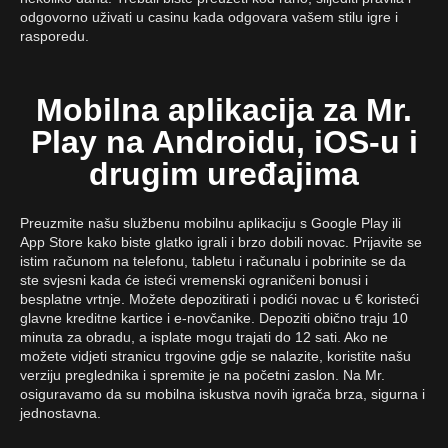
odgovorno uživati u casinu kada odgovara vašem stilu igre i
rasporedu.
Mobilna aplikacija za Mr.
Play na Androidu, iOS-u i
drugim uređajima
Preuzmite našu službenu mobilnu aplikaciju s Google Play ili
App Store kako biste glatko igrali i brzo dobili novac. Prijavite se
istim računom na telefonu, tabletu i računalu i pobrinite se da
ste svjesni kada će isteći vremenski ograničeni bonusi i
besplatne vrtnje. Možete depozitirati i podići novac u € koristeći
glavne kreditne kartice i e-novčanike. Depoziti obično traju 10
minuta za obradu, a isplate mogu trajati do 12 sati. Ako ne
možete vidjeti stranicu trgovine gdje se nalazite, koristite našu
verziju preglednika i spremite je na početni zaslon. Na Mr.
osiguravamo da su mobilna iskustva novih igrača brza, sigurna i
jednostavna.