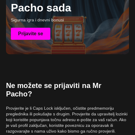
Pacho sada
Sigurna igra i dnevni bonusi
Prijavite se
Ne možete se prijaviti na Mr
Pacho?
Provjerite je li Caps Lock isključen, očistite predmemoriju
preglednika ili pokušajte s drugim. Provjerite da upravitelj lozinki
koji koristite popunjava točnu adresu e-pošte za vaš račun. Ako
je vaš profil zaključan, koristite poveznicu za oporavak ili
razgovarajte s nama uživo kako bismo ga ručno provjerili.