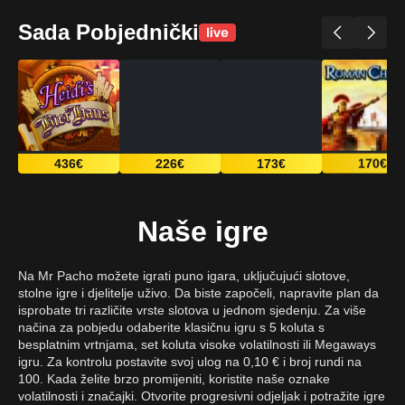
Sada Pobjednički
436€
226€
173€
170€
Naše igre
Na Mr Pacho možete igrati puno igara, uključujući slotove,
stolne igre i djelitelje uživo. Da biste započeli, napravite plan da
isprobate tri različite vrste slotova u jednom sjedenju. Za više
načina za pobjedu odaberite klasičnu igru s 5 koluta s
besplatnim vrtnjama, set koluta visoke volatilnosti ili Megaways
igru. Za kontrolu postavite svoj ulog na 0,10 € i broj rundi na
100. Kada želite brzo promijeniti, koristite naše oznake
volatilnosti i značajki. Otvorite progresivni odjeljak i potražite igre