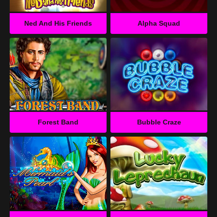
Odgovorna igra
Kontrole temeljene na vremenu
Ned And His Friends
Alpha Squad
Pravilo 18+
Učinkoviti načini da ostanete mirni
Vodič za igru na slotovima: Jalapeño-mascot Slot
Pametne kontrolne točke prije vrtnje
Forest Band
Bubble Craze