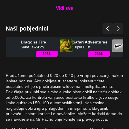
Vidi sve
Naši pobjednici
Dragons Fire
Safari Adventures
Ne
Saint La-Z-Boy
Cupid Dust
Zh
395€
230€
Predlažemo početak od 0,20 do 0,40 po vrtnji i povećanje nakon
isplate bonusa. Ako dobijete tri scattera, pokrenut ćete
besplatne vrtnje s proširujućim wildovima i multiplikatorima.
Pokušajte prikupiti sve simbole kako biste dobili najveću dobitak
od 5.000x. Za kontrolu varijance postavite kratke ciljeve sesije,
limite gubitaka i 50–100 automatskih vrtnji. Naš casino
nagrađuje dobru igru prilagođenim misijama, a blagajnik
prihvaća i instant kartice i e-novčanike. Možete koristiti demo da
se naviknete na Mr Pacho prije korištenja pravog novca.