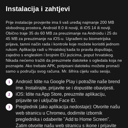
Instalacija i zahtjevi
Prije instalacije provjerite ima li vaš uređaj najmanje 200 MB
slobodnog prostora, Android 8.0 ili noviji, ili iOS 14 ili noviji.
Obično traje 35 do 60 MB za preuzimanje na Androidu i 25 do
45 MB za preuzimanje na iOS-u. Ugrađeni su biometrijska
prijava, tamni način rada i kontrole koje možete koristiti jednom
rukom. Aplikacija radi u Hrvatskoj kada to pravila dopuštaju,
zajedno s engleskim i brojnim EU jezicima, poput hrvatskog.
Nikada nećemo tražiti da preuzmete datoteke s ogledala koja ne
poznajete. Ako trebate APK, potpisani datoteku možete pronaći
samo u području svog računa. Mr. šifrira cijelu vašu sesiju.
Android: Idite na Google Play i potražite naše brend
ime. Instalirajte, prijavite se i dopustite obavijesti.
iOS: Idite na App Store, preuzmite aplikaciju,
prijavite se i uključite Face ID.
Preglednik (ako aplikacija nedostaje): Otvorite našu
web stranicu u Chromeu, dodirnite izbornik
preglednika i odaberite "Add to Home Screen".
Zatim otvorite našu web stranicu s ikone i prijavite