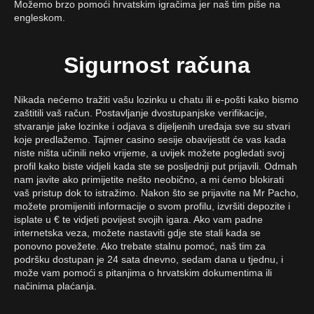
Možemo brzo pomoći hrvatskim igračima jer naš tim piše na
engleskom.
Sigurnost računa
Nikada nećemo tražiti vašu lozinku u chatu ili e-pošti kako bismo
zaštitili vaš račun. Postavljanje dvostupanjske verifikacije,
stvaranje jake lozinke i odjava s dijeljenih uređaja sve su stvari
koje predlažemo. Tajmer casino sesije obavijestit će vas kada
niste ništa učinili neko vrijeme, a uvijek možete pogledati svoj
profil kako biste vidjeli kada ste se posljednji put prijavili. Odmah
nam javite ako primijetite nešto neobično, a mi ćemo blokirati
vaš pristup dok to istražimo. Nakon što se prijavite na Mr Pacho,
možete promijeniti informacije o svom profilu, izvršiti depozite i
isplate u € te vidjeti povijest svojih igara. Ako vam padne
internetska veza, možete nastaviti gdje ste stali kada se
ponovno povežete. Ako trebate stalnu pomoć, naš tim za
podršku dostupan je 24 sata dnevno, sedam dana u tjednu, i
može vam pomoći s pitanjima o hrvatskim dokumentima ili
načinima plaćanja.