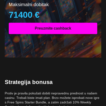
Maksimalni dobitak
71400 €
Preuzmite cashback
Strategija bonusa
Protiv je pravila pokušati dobiti nepravednu prednost u našem
casinu. Trebali biste imati plan. Brzo možete isprobati nove igre
s Free Spins Starter Bundle, a zatim zadržati 10% Weekly