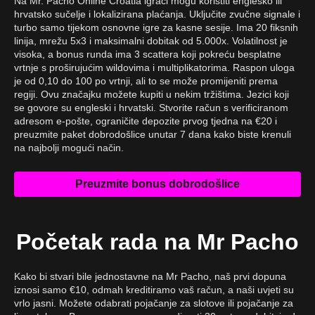
Na Mr. Pacho Online Croatia igrači mogu koristiti englesko ili
hrvatsko sučelje i lokalizirana plaćanja. Uključite zvučne signale i
turbo samo tijekom osnovne igre za kasne sesije. Ima 20 fiksnih
linija, mrežu 5x3 i maksimalni dobitak od 5.000x. Volatilnost je
visoka, a bonus runda ima 3 scattera koji pokreću besplatne
vrtnje s proširujućim wildovima i multiplikatorima. Raspon uloga
je od 0,10 do 100 po vrtnji, ali to se može promijeniti prema
regiji. Ovu značajku možete kupiti u nekim tržištima. Jezici koji
se govore su engleski i hrvatski. Stvorite račun s verificiranom
adresom e-pošte, ograničite depozite prvog tjedna na €20 i
preuzmite paket dobrodošlice unutar 7 dana kako biste krenuli
na najbolji mogući način.
Preuzmite bonus dobrodošlice
Početak rada na Mr Pacho
Kako bi stvari bile jednostavne na Mr Pacho, naš prvi dopuna
iznosi samo €10, odmah kreditiramo vaš račun, a naši uvjeti su
vrlo jasni. Možete odabrati pojačanje za slotove ili pojačanje za