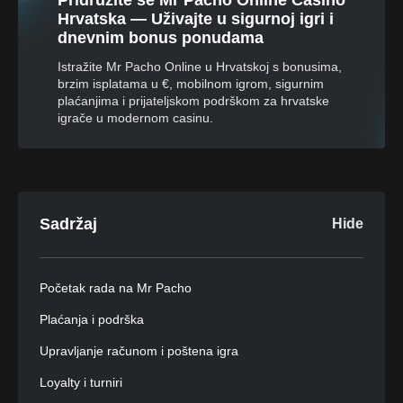
Hrvatska — Uživajte u sigurnoj igri i
dnevnim bonus ponudama
Istražite Mr Pacho Online u Hrvatskoj s bonusima,
brzim isplatama u €, mobilnom igrom, sigurnim
plaćanjima i prijateljskom podrškom za hrvatske
igrače u modernom casinu.
Sadržaj
Hide
Početak rada na Mr Pacho
Plaćanja i podrška
Upravljanje računom i poštena igra
Loyalty i turniri