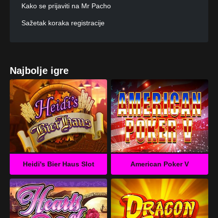
Kako se prijaviti na Mr Pacho
Sažetak koraka registracije
Kako se prijaviti
Jednostavni koraci za prijavu
Najbolje igre
Ne možete se prijaviti na Mr Pacho?
Sigurnost računa
Naše igre
Stolne igre
Sobe s djeliteljima uživo
Zbirka slotova
Heidi's Bier Haus Slot
American Poker V
Bonusi i promocije
Preuzimanje bonusa na Mr Pacho
Ključni uvjeti i pametni savjeti