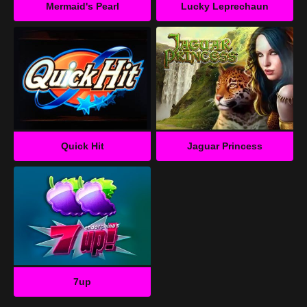
Mermaid's Pearl
Lucky Leprechaun
Quick Hit
Jaguar Princess
7up